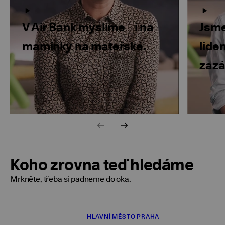
V Air Bank myslíme i na
Jsme
maminky na mateřské.
lide
zazář
Koho zrovna teď hledáme
Mrkněte, třeba si padneme do oka.
HLAVNÍ MĚSTO PRAHA