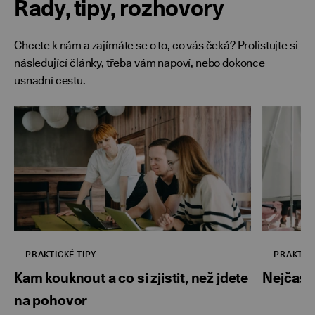
Rady, tipy, rozhovory
Chcete k nám a zajímáte se o to, co vás čeká? Prolistujte si
následující články, třeba vám napoví, nebo dokonce
usnadní cestu.
PRAKTICKÉ TIPY
PRAKTICK
Kam kouknout a co si zjistit, než jdete
Nejčastě
na pohovor