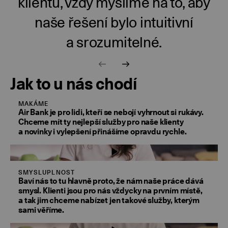
klientů, vždy myslíme na to, aby
naše řešení bylo intuitivní
a srozumitelné.
Jak to u nás chodí
MAKÁME
Air Bank je pro lidi, kteří se nebojí vyhrnout si rukávy.
Chceme mít ty nejlepší služby pro naše klienty
a novinky i vylepšení přinášíme opravdu rychle.
SMYSLUPLNOST
Baví nás to tu hlavně proto, že nám naše práce dává
smysl. Klienti jsou pro nás vždycky na prvním místě,
a tak jim chceme nabízet jen takové služby, kterým
sami věříme.