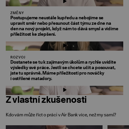
ZMĚNY
Postupujeme neustále kupředu a nebojíme se
upravit směr nebo přesunout část týmu ze dne na
den na nový projekt, když nám to dává smysl a vidíme
příležitost ke zlepšení.
ROZVOJ
Dostanete se tu k zajímavým úkolům a rychle uvidíte
výsledky své práce. Jestli se chcete učit a posouvat,
jste tu správně. Máme příležitosti pro nováčky
i ostřílené matadory.
Z vlastní zkušenosti
Kdo vám může říct o práci v Air Bank více, než my sami?