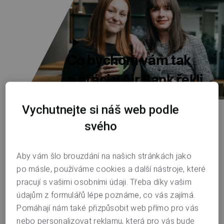
Co bychom vám tak
o práci v Air Bank řekli...
Vychutnejte si náš web podle
Pro spoustu z nás je to
svého
víc než jen práce
Aby vám šlo brouzdání na našich stránkách jako
To, co děláme a jak to děláme, nám dává
po másle, používáme cookies a další nástroje, které
smysl
. Máme jasný
cíl
. A navíc kolem sebe
pracují s vašimi osobními údaji. Třeba díky vašim
máme
lidi
, kvůli kterým zkrátka stojí za to
údajům z formulářů lépe poznáme, co vás zajímá.
vstávat do práce.
Pomáhají nám také přizpůsobit web přímo pro vás
nebo personalizovat reklamu, která pro vás bude