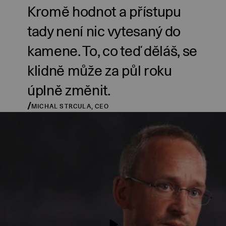
Kromě hodnot a přístupu
tady není nic vytesaný do
kamene. To, co teď děláš, se
klidně může za půl roku
úplně změnit.
/
MICHAL STRCULA, CEO