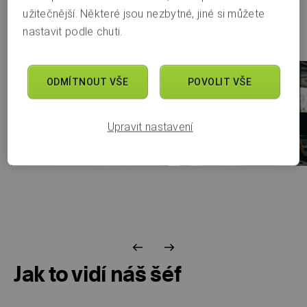
užitečnější. Některé jsou nezbytné, jiné si můžete
nastavit podle chuti.
ODMÍTNOUT VŠE
POVOLIT VŠE
Upravit nastavení
TITANIUM, BRNO
TITANIUM, BRNO
Jak to vidí náš šéf